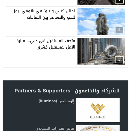
تمثال “علي ونينو” في باتومي: رمز
للحب والتسامح بين الثقافات
2
متحف المستقبل في دبي… منارة
الأمل لمستقبل مُشرق
3
الشركاء والداعمون -Partners & Supporters
إلومينوس (Illuminos)
فريق فخر زايد التطوعي