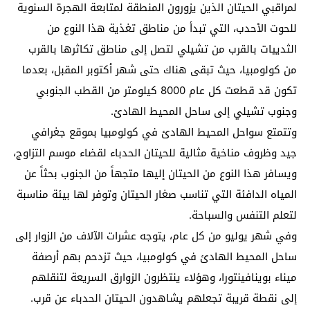
لمراقبي الحيتان الذين يزورون المنطقة لمتابعة الهجرة السنوية
للحوت الأحدب، التي تبدأ من مناطق تغذية هذا النوع من
الثدييات بالقرب من تشيلي لتصل إلى مناطق تكاثرها بالقرب
من كولومبيا، حيث تبقى هناك حتى شهر أكتوبر المقبل، بعدما
تكون قد قطعت كل عام 8000 كيلومتر من القطب الجنوبي
وجنوب تشيلي إلى ساحل المحيط الهادئ.
وتتمتع سواحل المحيط الهادئ في كولومبيا بموقع جغرافي
جيد وظروف مناخية مثالية للحيتان الحدباء لقضاء موسم التزاوج،
ويسافر هذا النوع من الحيتان إليها متجهاً من الجنوب بحثاً عن
المياه الدافئة التي تناسب صغار الحيتان وتوفر لها بيئة مناسبة
لتعلم التنفس والسباحة.
وفي شهر يوليو من كل عام، يتوجه عشرات الآلاف من الزوار إلى
ساحل المحيط الهادئ في كولومبيا، حيث تزدحم بهم أرصفة
ميناء بوينافينتورا، وهؤلاء ينتظرون الزوارق السريعة لتنقلهم
إلى نقطة قريبة تجعلهم يشاهدون الحيتان الحدباء عن قرب.