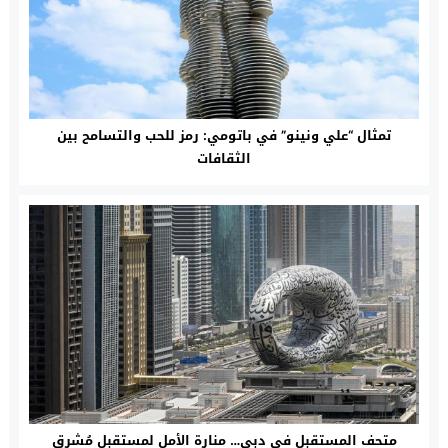
تمثال “علي ونينو” في باتومي: رمز للحب والتسامح بين
الثقافات
متحف المستقبل في دبي… منارة الأمل لمستقبل مُشرق