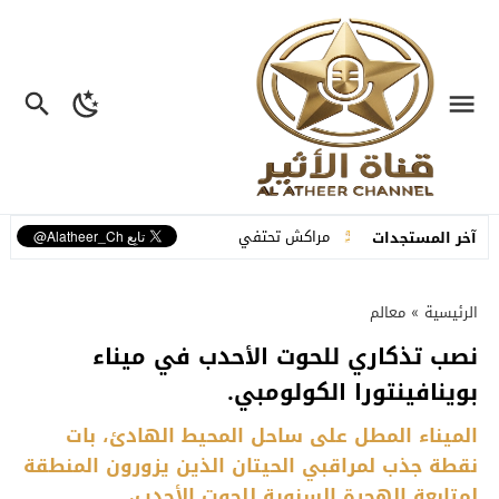
 الإمارات
مراكش تحتفي بتراثها الشعبي في افتتاح الدورة الـ55 للمهرجان الوطني للفنون الشعبية
آخر المستجدات
الرئيسية
»
معالم
نصب تذكاري للحوت الأحدب في ميناء
بوينافينتورا الكولومبي.
الميناء المطل على ساحل المحيط الهادئ، بات
نقطة جذب لمراقبي الحيتان الذين يزورون المنطقة
لمتابعة الهجرة السنوية للحوت الأحدب،