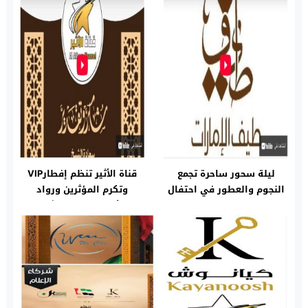
ليلة سحور ساحرة تجمع
قناة الأثير تنظم إفطارVIP
النجوم والعطور في احتفال
وتكرم المؤثرين ورواد
“طيف الإمارات” بذكرى
الأعمال برعاية الشيخ
تأسيسها
عبدالله بن علي المعلا