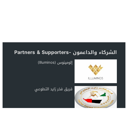
الشركاء والداعمون -Partners & Supporters
إلومينوس (Illuminos)
فريق فخر زايد التطوعي
رابطة عشاق المغرب UAE Morocco
Lover