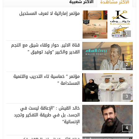
الأكثر شعبية
الأكثر مشاهدة
مؤتمر إماراتية لا تعرف المستحيل
1
قناة الاثير. حوار ولقاء شيق مع النجم
القدير والكبير “وليد توفيق “
2
مؤتمر ” خماسية تاء التدريب والتنمية
المستدامة “
3
خالد القيش : “الإعاقة ليست في
الجسد، بل في طريقة التفكير وتجرد
الإنسانية”
4