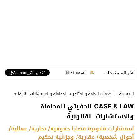
ة تفاعلية متكاملة
نسمة تطلق “ما عم بنساك”.. أغنية مصوّرة تحوّل وجع الف
آخر المستجدات
الرئيسية
»
الخدمات العامة والمتاجر
»
المحاماه والاستشارات القانونيه
CASE & LAW الحفيتي للمحاماة
والاستشارات القانونية
استشارات قانونية قضايا حقوقية/ تجارية/ عمالية/
أحوال شخصية/ عقارية/ وجزائية تحكيم