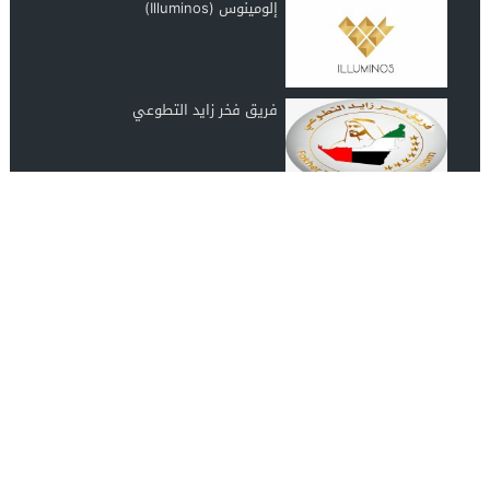
إلومينوس (Illuminos)
فريق فخر زايد التطوعي
رابطة عشاق المغرب UAE Morocco
Lover
انضم الينا على الفيس بوك
مصدرك الموثوق لأحدث الأخبار الفنية والاجتماعية والثقافية