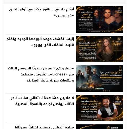
أنغام تلتقي جمهور جدة في أولى ليالي
«دي روحي»
إليسا تكشف موعد ألبومها الجديد وتفتح
قلبها لملفات الفن وبيروت
«ستارزبلاي» تعرض حصريًا الموسم الثالث
من «Lioness».. تشويق متصاعد
ومهمات سرية عالية المخاطر
4 ملايين مشاهدة لـ«تعالي هنا».. نادر
الأتات يواصل نجاحه باللهجة المصرية
ميادة الحناوي تستعد لكتابة سيرتها