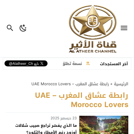
بة تفاعلية متكاملة
نسمة تطلق “ما عم بنساك”.. أغنية مصوّرة تحوّل وجع ال
آخر المستجدات
الرئيسية
»
رابطة عشاق المغرب – UAE Morocco Lovers
رابطة عشاق المغرب – UAE
Morocco Lovers
23 ديسمبر 2025
ما الذي يفسّر تراجع صبيب شلالات
أوزود رغم الأمطار والثلوج؟