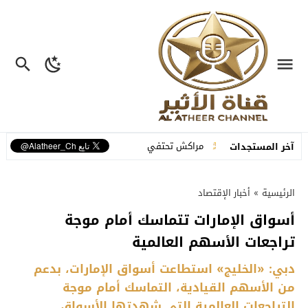
 الإمارات
مراكش تحتفي بتراثها الشعبي في افتتاح الدورة الـ55 للمهرجان الوطني للفنون الشعبية
آخر المستجدات
الرئيسية
»
أخبار الإقتصاد
أسواق الإمارات تتماسك أمام موجة
تراجعات الأسهم العالمية
دبي: «الخليج» استطاعت أسواق الإمارات، بدعم
من الأسهم القيادية، التماسك أمام موجة
التراجعات العالمية التي شهدتها الأسواق