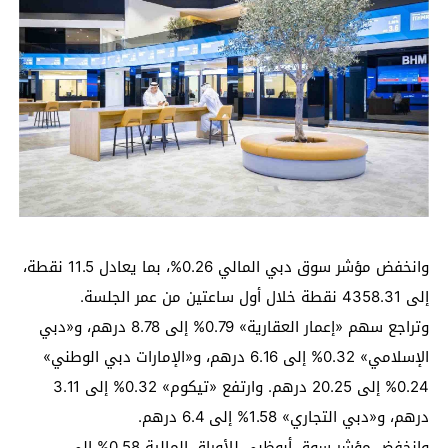
وانخفض مؤشر سوق دبي المالي 0.26%، بما يعادل 11.5 نقطة،
إلى 4358.31 نقطة خلال أول ساعتين من عمر الجلسة.
وتراجع سهم «إعمار العقارية» 0.79% إلى 8.78 درهم، و«دبي
الإسلامي» 0.32% إلى 6.16 درهم، و«الإمارات دبي الوطني»
0.24% إلى 20.25 درهم. وارتفع «تيكوم» 0.32% إلى 3.11
درهم، و«دبي التجاري» 1.58% إلى 6.4 درهم.
وانخفض مؤشر سوق أبوظبي للأوراق المالية 0.58% إلى