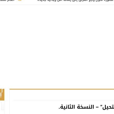
ٌٌ
حيل” – النسخة الثانية.