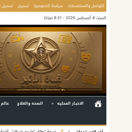
للتواصل والاستفسارات
سياسة الخصوصية
تسجيل
تسجيل ا
السبت 8 أغسطس 2026 - 8:51 صباحًا
الاخبـار المحليه
الصحه والعلاج
عالم 
لية متكاملة
نسمة تطلق “ما عم بنساك”.. أغنية مصوّرة تحوّل وجع الفراق إ
آخر المستجدات