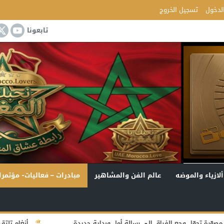
لدخول
تسجيل الخروج
تابعونا
ألازياء والموضه
عالم الفن والمشاهير
مبادرات – فعاليات- مؤتمرا
لى رسالة أمل وبداية جديدة
أنغام تلتقي جمهور جدة في أولى لي