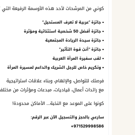
كوني من المرشحات لأحد هذه الأوسمة الرفيعة التي تبر
• جائزة “عربية لا تعرف المستحيل”
• جائزة أفضل 50 شخصية استثنائية ومؤثرة
• جائزة سيدة الريادة المجتمعية
• جائزة “أنتِ قوة التأثير”
• لقب سفيرة المرأة العربية
• وتكريم خاص للرجل الشريك والداعم لمسيرة المرأة
فرصتك للتواصل، والإلهام، وبناء علاقات استراتيجية
مع رائدات أعمال، قياديات، مبدعات ومؤثرات من مختلف 
كونوا على الموعد مع النخبة… الأماكن محدودة!
سارعي بالحجز والتسجيل الآن عبر الرقم:
971529998586+