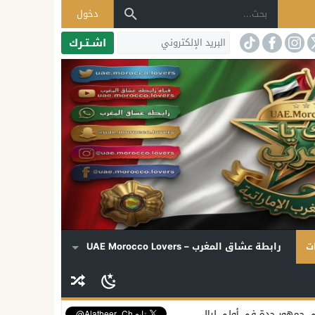
دخول
اشـتـرك
ت
رابطة عشاق المغرب – UAE Morocco Lovers
الي «دي روحي»
إليسا تكشف موعد ألبومها الجديد وتفتح قلبها لملفات الف