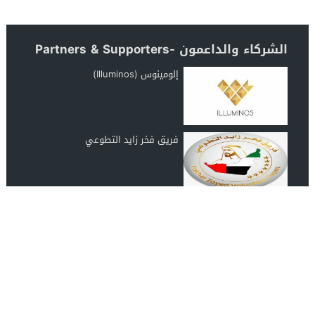
الشركاء والداعمون -Partners & Supporters
إلومينوس (Illuminos)
فريق فخر زايد التطوعي
رابطة عشاق المغرب UAE Morocco
Lover
انضم الينا على الفيس بوك