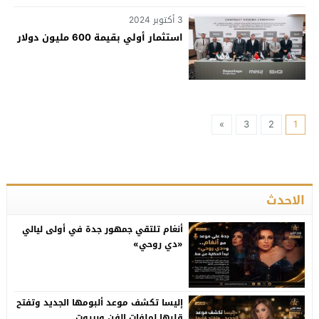
3 أكتوبر 2024
استثمار أولي بقيمة 600 مليون دولار
»
3
2
1
الاحدث
أنغام تلتقي جمهور جدة في أولى ليالي
«دي روحي»
إليسا تكشف موعد ألبومها الجديد وتفتح
قلبها لملفات الفن وبيروت