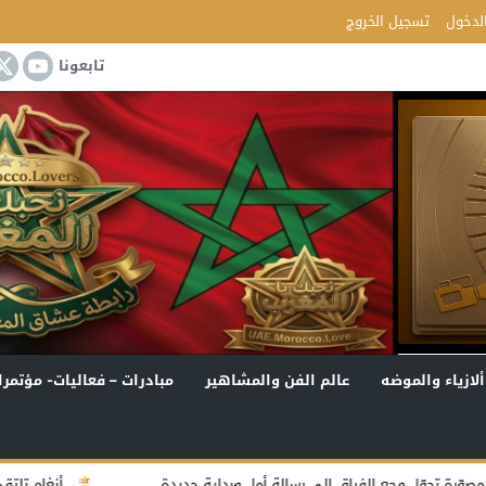
لدخول
تسجيل الخروج
تابعونا
ألازياء والموضه
عالم الفن والمشاهير
مبادرات – فعاليات- مؤتمرا
ّل وجع الفراق إلى رسالة أمل وبداية جديدة
أنغام تلتقي جمهور 