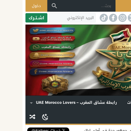
دخول
اشـتـرك
ت
رابطة عشاق المغرب – UAE Morocco Lovers
جدة في أولى ليالي «دي روحي»
إليسا تكشف موعد ألبومها الجديد وتفتح ق