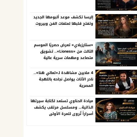
إليسا تكشف موعد ألبومها الجديد
وتفتح قلبها لملفات الفن وبيروت
«ستارزبلاي» تعرض حصريًا الموسم
الثالث من «Lioness».. تشويق
متصاعد ومهمات سرية عالية
المخاطر
4 ملايين مشاهدة لـ«تعالي هنا»..
نادر الأتات يواصل نجاحه باللهجة
المصرية
ميادة الحناوي تستعد لكتابة سيرتها
الذاتية… ومسلسل مرتقب يكشف
أسراراً تُروى للمرة الأولى