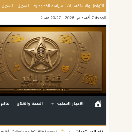
للتواصل والاستفسارات
سياسة الخصوصية
تسجيل
تسجيل ا
الجمعة 7 أغسطس 2026 - 20:27 مساءً
الاخبـار المحليه
الصحه والعلاج
عالم 
 عبر تجربة تفاعلية متكاملة
نسمة تطلق “ما عم بنساك”.. أغنية مصوّرة تحو
آخر المستجدات