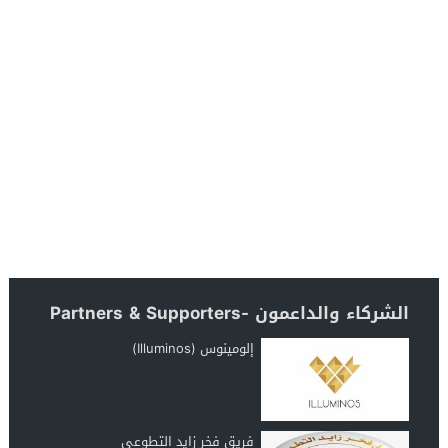
الشركاء والداعمون -Partners & Supporters
إلومينوس (Illuminos)
فريق فخر زايد التطوعي