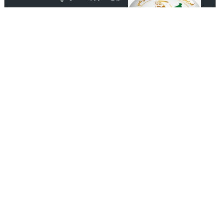
رابطة عشاق المغرب UAE Morocco
Lover
انضم الينا على الفيس بوك
مصدرك الموثوق لأحدث الأخبار الفنية والاجتماعية والثقافية
اشـتـرك
managment@alatheerchannel.com