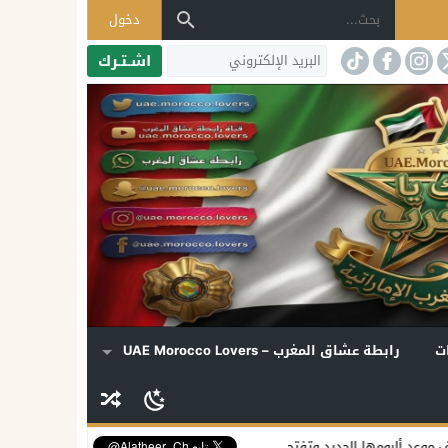
دخول
اشـتـرك
ت
رابطة عشاق المغرب – UAE Morocco Lovers
بومها الجديد وتفتح قلبها لملفات الفن وبيروت
«ستارزبلاي» تعرض حصريًا الموسم الثالث من «Lioness»..