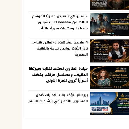
«ستارزبلاي» تعرض حصريًا الموسم
الثالث من «Lioness».. تشويق
متصاعد ومهمات سرية عالية
المخاطر
4 ملايين مشاهدة لـ«تعالي هنا»..
نادر الأتات يواصل نجاحه باللهجة
المصرية
ميادة الحناوي تستعد لكتابة سيرتها
الذاتية… ومسلسل مرتقب يكشف
أسراراً تُروى للمرة الأولى
بريطانيا تؤكد بقاء الإمارات ضمن
المستوى الأخضر في إرشادات السفر