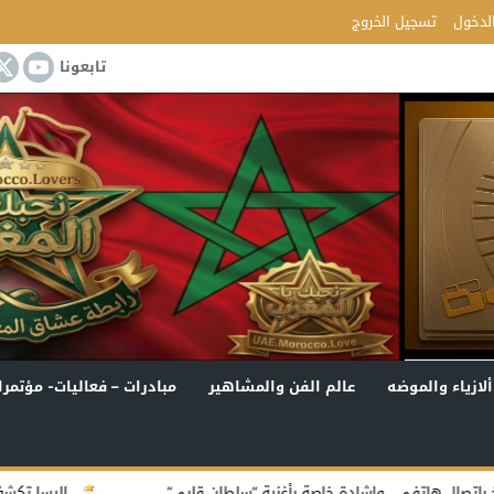
لدخول
تسجيل الخروج
تابعونا
ألازياء والموضه
عالم الفن والمشاهير
مبادرات – فعاليات- مؤتمرا
ل هاتفي.. وإشادة خاصة بأغنية “سلطان قلبي”
إليسا تكشف موعد أل