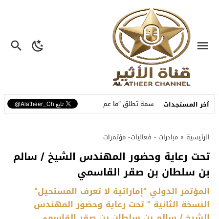
نسمة تطلق “ما عم بنساك”.. أغنية مصوّرة تحوّل وجع الفراق إلى رسالة أمل 
آخر المستجدات
الرئيسية
»
مبادرات - فعاليات- مؤتمرات
تحت رعاية وحضور المهندس الشيخ / سالم
بن سلطان بن صقر القاسمي
المؤتمر الدولي ”إماراتية لا تعرف المستحيل”
النسخة الثانية ” تحت رعاية وحضور المهندس
الشيخ / سالم بن سلطان بن صقر القاسمي