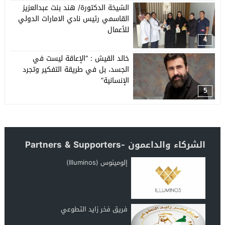
الشيخة الدكتورة/ هند بنت عبدالعزيز
القاسمي رئيس نادي الامارات الدولي
للأعمال
4
خالد القيش : “الإعاقة ليست في
الجسد، بل في طريقة التفكير وتجرد
الإنسانية”
5
الشركاء والداعمون -Partners & Supporters
إلومينوس (Illuminos)
فريق فخر زايد التطوعي